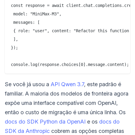
const response = await client.chat.completions.creat
 model: "MiniMax-M3",

 messages: [

 { role: "user", content: "Refactor this function to
 ],

});

Se você já usou a
API Qwen 3.7
, este padrão é
familiar. A maioria dos modelos de fronteira agora
expõe uma interface compatível com OpenAI,
então o custo de migração é uma única linha. Os
docs do SDK Python da OpenAI
e os
docs do
SDK da Anthropic
cobrem as opções completas