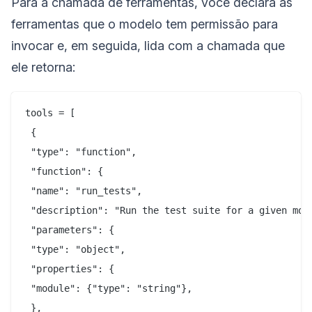
Para a chamada de ferramentas, você declara as
ferramentas que o modelo tem permissão para
invocar e, em seguida, lida com a chamada que
ele retorna:
tools = [

 {

 "type": "function",

 "function": {

 "name": "run_tests",

 "description": "Run the test suite for a given modu
 "parameters": {

 "type": "object",

 "properties": {

 "module": {"type": "string"},

 },
