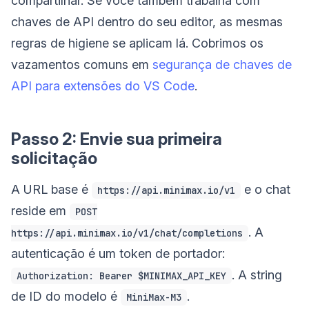
compartilhar. Se você também trabalha com
chaves de API dentro do seu editor, as mesmas
regras de higiene se aplicam lá. Cobrimos os
vazamentos comuns em
segurança de chaves de
API para extensões do VS Code
.
Passo 2: Envie sua primeira
solicitação
A URL base é
e o chat
https://api.minimax.io/v1
reside em
POST
. A
https://api.minimax.io/v1/chat/completions
autenticação é um token de portador:
. A string
Authorization: Bearer $MINIMAX_API_KEY
de ID do modelo é
.
MiniMax-M3