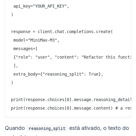
 api_key="YOUR_API_KEY",

)

response = client.chat.completions.create(

 model="MiniMax-M3",

 messages=[

 {"role": "user", "content": "Refactor this function
 ],

 extra_body={"reasoning_split": True},

)

print(response.choices[0].message.reasoning_details[
Quando
está ativado, o texto do
reasoning_split