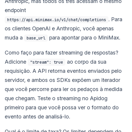
Anthropic, mas todos os três acessam o mesmo
endpoint
. Para
https://api.minimax.io/v1/chat/completions
os clientes OpenAI e Anthropic, você apenas
muda a
para apontar para o MiniMax.
base_url
Como faço para fazer streaming de respostas?
Adicione
ao corpo da sua
"stream": true
requisição. A API retorna eventos enviados pelo
servidor, e ambos os SDKs expõem um iterador
que você percorre para ler os pedaços à medida
que chegam. Teste o streaming no Apidog
primeiro para que você possa ver o formato do
evento antes de analisá-lo.
Qual é o limite de taxa? Os limites dependem do