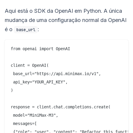
Aqui está o SDK da OpenAI em Python. A única
mudança de uma configuração normal da OpenAI
é o
:
base_url
from openai import OpenAI

client = OpenAI(

 base_url="https://api.minimax.io/v1",

 api_key="YOUR_API_KEY",

)

response = client.chat.completions.create(

 model="MiniMax-M3",

 messages=[

 {"role": "user", "content": "Refactor this function