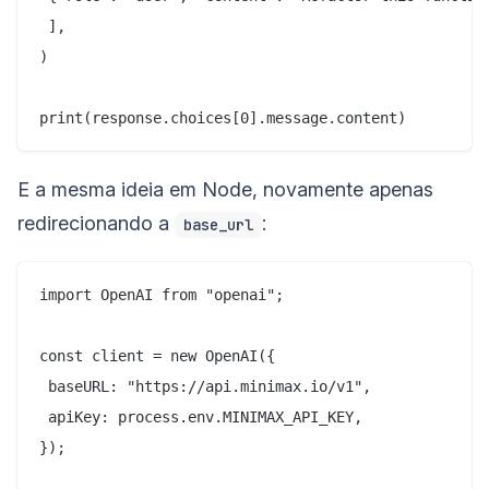
 ],

)

E a mesma ideia em Node, novamente apenas
redirecionando a
:
base_url
import OpenAI from "openai";

const client = new OpenAI({

 baseURL: "https://api.minimax.io/v1",

 apiKey: process.env.MINIMAX_API_KEY,

});
