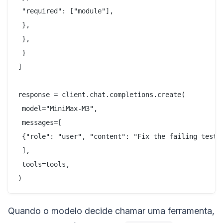
 "required": ["module"],

 },

 },

 }

]

response = client.chat.completions.create(

 model="MiniMax-M3",

 messages=[

 {"role": "user", "content": "Fix the failing test i
 ],

 tools=tools,

Quando o modelo decide chamar uma ferramenta,