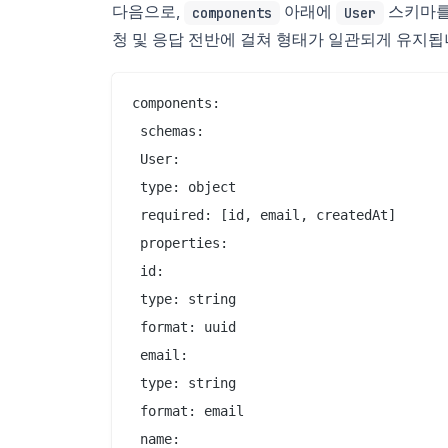
다음으로,
아래에
스키마를 
components
User
청 및 응답 전반에 걸쳐 형태가 일관되게 유지됩
components:

 schemas:

 User:

 type: object

 required: [id, email, createdAt]

 properties:

 id:

 type: string

 format: uuid

 email:

 type: string

 format: email

 name:
