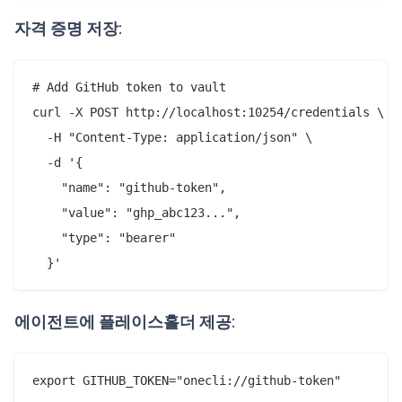
자격 증명 저장
:
# Add GitHub token to vault

curl -X POST http://localhost:10254/credentials \

  -H "Content-Type: application/json" \

  -d '{

    "name": "github-token",

    "value": "ghp_abc123...",

    "type": "bearer"

에이전트에 플레이스홀더 제공
: