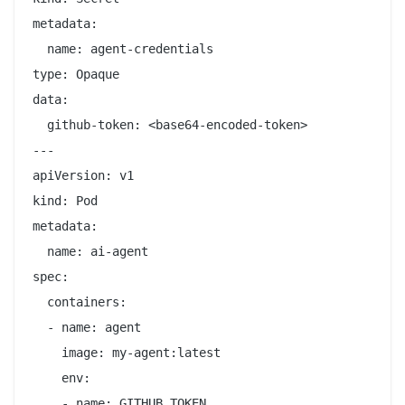
metadata:

  name: agent-credentials

type: Opaque

data:

  github-token: <base64-encoded-token>

---

apiVersion: v1

kind: Pod

metadata:

  name: ai-agent

spec:

  containers:

  - name: agent

    image: my-agent:latest

    env:

    - name: GITHUB_TOKEN
