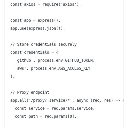
const axios = require('axios');

const app = express();

app.use(express.json());

// Store credentials securely

const credentials = {

  'github': process.env.GITHUB_TOKEN,

  'aws': process.env.AWS_ACCESS_KEY

};

// Proxy endpoint

app.all('/proxy/:service/*', async (req, res) => {

  const service = req.params.service;

  const path = req.params[0];
