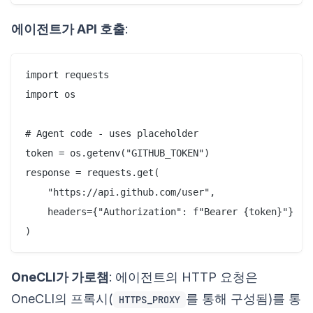
에이전트가 API 호출
:
import requests

import os

# Agent code - uses placeholder

token = os.getenv("GITHUB_TOKEN")

response = requests.get(

    "https://api.github.com/user",

    headers={"Authorization": f"Bearer {token}"}

OneCLI가 가로챔
: 에이전트의 HTTP 요청은
OneCLI의 프록시(
를 통해 구성됨)를 통
HTTPS_PROXY