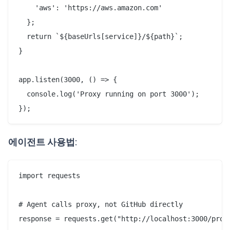
    'aws': 'https://aws.amazon.com'

  };

  return `${baseUrls[service]}/${path}`;

}

app.listen(3000, () => {

  console.log('Proxy running on port 3000');

에이전트 사용법
:
import requests

# Agent calls proxy, not GitHub directly
