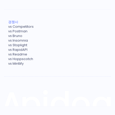
경쟁사
vs Competitors
vs Postman
vs Bruno
vs Insomnia
vs Stoplight
vs RapidAPI
vs Readme
vs Hoppscotch
vs Mintlify