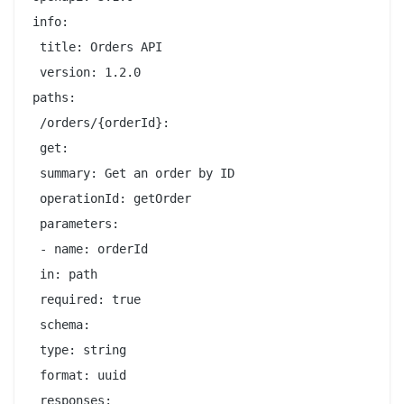
info:

 title: Orders API

 version: 1.2.0

paths:

 /orders/{orderId}:

 get:

 summary: Get an order by ID

 operationId: getOrder

 parameters:

 - name: orderId

 in: path

 required: true

 schema:

 type: string

 format: uuid

 responses:
