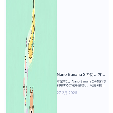
Nano Banana 2の使い方：
無料アクセス手段の整理
本記事は、Nano Banana 2を無料で
利用する方法を整理し、利用可能な
プラットフォームや1日あたりの生成
27 2月 2026
制限を紹介する。あわせて、生成モ
ードの選択、プロンプト作成、画像
生成、結果の調整といった操作手順
を解説し、無料版と有料版の違いに
ついて利用条件と機能範囲の観点か
ら比較する。