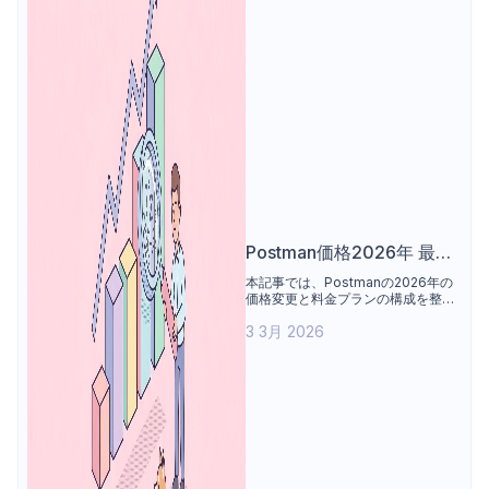
Postman価格2026年 最新
情報: 変更点と乗り換えの
本記事では、Postmanの2026年の
価格変更と料金プランの構成を整理
理由
します。無料プラン、Solo、チー
3 3月 2026
ム、エンタープライズ各プランの価
格や機能を比較し、AIクレジットや
アドオン、年間請求などのコスト要
素について説明します。また、開発
者やチーム利用の観点から、価格変
更がAPIワークフローやコラボレー
ションに与える影響を整理します。