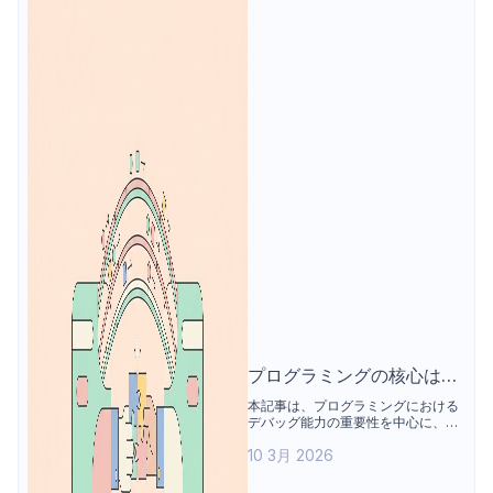
プログラミングの核心はデ
バッグ：コピペ依存から脱
本記事は、プログラミングにおける
デバッグ能力の重要性を中心に、コ
却する力
ード作成よりも問題特定やシステム
10 3月 2026
理解においてデバッグが果たす役割
を整理する。あわせて、開発者が直
面しやすい課題、必須スキル、体系