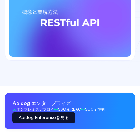
Apidog エンタープライズ
オンプレミスデプロイ
SSO & RBAC
SOC 2 準拠
Apidog Enterpriseを見る