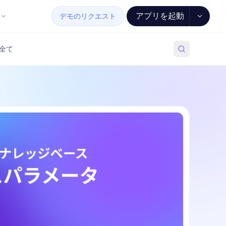
アプリを起動
デモのリクエスト
全て