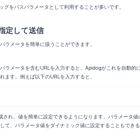
ラッグをパスパラメータとして利用することが多いです。
を指定して送信
パラメータを簡単に扱うことができます。
ラメータを含むURLを入力すると、Apidogがこれを自動的
れます。例えば以下のURLを入力すると、
Iで作成され、値を簡単に設定できるようになります。パラメータ値
して、パラメータ値をダイナミック値に設定することもできる