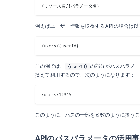
例えばユーザー情報を取得するAPIの場合は
この例では、
の部分がパスパラメー
{userId}
換えて利用するので、次のようになります：
このように、パスの一部を変数のように扱うこ
APIのパスパラメータの活用事