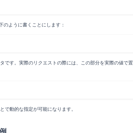
以下のように書くことにします：
タです。実際のリクエストの際には、この部分を実際の値で置
とで動的な指定が可能になります。
例