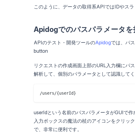
このように、データの取得系APIではIDやス
Apidogでのパスパラメータ
APIのテスト・開発ツールの
Apidog
では、パス
button
リクエストの作成画面上部のURL入力欄にパスパ
解析して、個別のパラメータとして認識してく
userIdという名前のパスパラメータがGU
入力ボックスの魔法の杖のアイコンをクリック
で、非常に便利です。