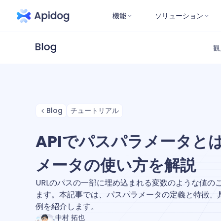
機能
ソリューション
観
Blog
チュートリアル
APIでパスパラメータと
メータの使い方を解説
URLのパスの一部に埋め込まれる変数のような値の
ます。本記事では、パスパラメータの定義と特徴、
例を紹介します。
中村 拓也