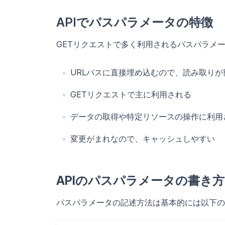
APIでパスパラメータの特徴
GETリクエストで多く利用されるパスパラメ
URLパスに直接埋め込むので、読み取りが
GETリクエストで主に利用される
データの取得や特定リソースの操作に利用
変更がまれなので、キャッシュしやすい
APIのパスパラメータの書き方
パスパラメータの記述方法は基本的には以下の