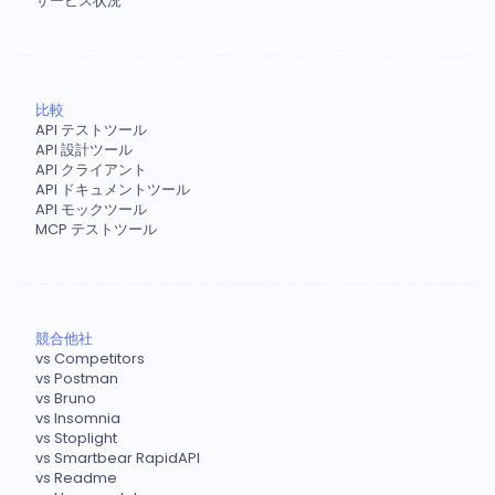
サービス状況
比較
API テストツール
API 設計ツール
API クライアント
API ドキュメントツール
API モックツール
MCP テストツール
競合他社
vs Competitors
vs Postman
vs Bruno
vs Insomnia
vs Stoplight
vs Smartbear RapidAPI
vs Readme