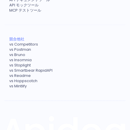
API モックツール
MCP テストツール
競合他社
vs Competitors
vs Postman
vs Bruno
vs Insomnia
vs Stoplight
vs Smartbear RapidAPI
vs Readme
vs Hoppscotch
vs Mintlify