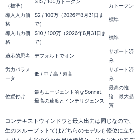
$15 / 100万トークン
（標準）
万トークン
導入入力価
$2 / 100万（2026年8月31日ま
標準
格
で）
導入出力価
$10 / 100万（2026年8月31日ま
標準
格
で）
サポート済
適応的思考
デフォルトでオン
み
労力パラメ
サポート済
低 / 中 / 高 / 超高
ータ
み
最高の推
最もエージェント的なSonnet、
位置付け
論、最大品
最高の速度とインテリジェンス
質
コンテキストウィンドウと最大出力は同じなので、
生のスループットではどちらのモデルも優位に立ち