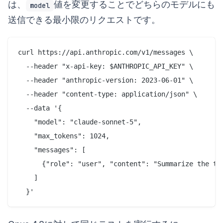
は、
値を変更することでどちらのモデルにも
model
送信できる最小限のリクエストです。
curl https://api.anthropic.com/v1/messages \

  --header "x-api-key: $ANTHROPIC_API_KEY" \

  --header "anthropic-version: 2023-06-01" \

  --header "content-type: application/json" \

  --data '{

    "model": "claude-sonnet-5",

    "max_tokens": 1024,

    "messages": [

      {"role": "user", "content": "Summarize the tr
    ]
