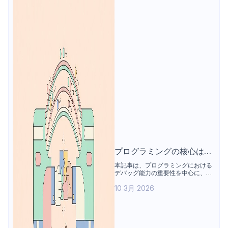
プログラミングの核心はデ
バッグ：コピペ依存から脱
本記事は、プログラミングにおける
デバッグ能力の重要性を中心に、コ
却する力
ード作成よりも問題特定やシステム
10 3月 2026
理解においてデバッグが果たす役割
を整理する。あわせて、開発者が直
面しやすい課題、必須スキル、体系
的な訓練方法を解説し、APIデバッ
グ事例と各種ツールを通じて実践的
な問題分析とデバッグ思考の全体像