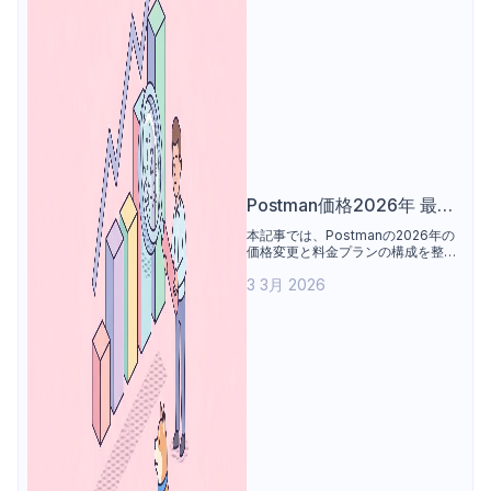
Postman価格2026年 最新
情報: 変更点と乗り換えの
本記事では、Postmanの2026年の
価格変更と料金プランの構成を整理
理由
します。無料プラン、Solo、チー
3 3月 2026
ム、エンタープライズ各プランの価
格や機能を比較し、AIクレジットや
アドオン、年間請求などのコスト要
素について説明します。また、開発
者やチーム利用の観点から、価格変
更がAPIワークフローやコラボレー
ションに与える影響を整理します。