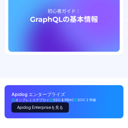
Apidog エンタープライズ
オンプレミスデプロイ
SSO & RBAC
SOC 2 準拠
Apidog Enterpriseを見る