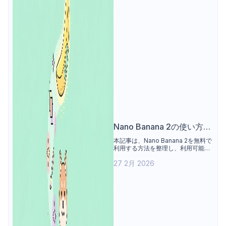
Nano Banana 2の使い方：
無料アクセス手段の整理
本記事は、Nano Banana 2を無料で
利用する方法を整理し、利用可能な
プラットフォームや1日あたりの生成
27 2月 2026
制限を紹介する。あわせて、生成モ
ードの選択、プロンプト作成、画像
生成、結果の調整といった操作手順
を解説し、無料版と有料版の違いに
ついて利用条件と機能範囲の観点か
ら比較する。