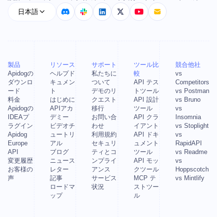
日本語
製品
リソース
サポート
ツール比
競合他社
Apidogの
ヘルプド
私たちに
較
vs
ダウンロ
キュメン
ついて
API テス
Competitors
ード
ト
デモのリ
トツール
vs Postman
料金
はじめに
クエスト
API 設計
vs Bruno
Apidogの
APIアカ
移行
ツール
vs
IDEAプ
デミー
お問い合
API クラ
Insomnia
ラグイン
ビデオチ
わせ
イアント
vs Stoplight
Apidog
ュートリ
利用規約
API ドキ
vs
Europe
アル
セキュリ
ュメント
RapidAPI
API
ブログ
ティとコ
ツール
vs Readme
変更履歴
ニュース
ンプライ
API モッ
vs
お客様の
レター
アンス
クツール
Hoppscotch
声
記事
サービス
MCP テ
vs Mintlify
ロードマ
状況
ストツー
ップ
ル