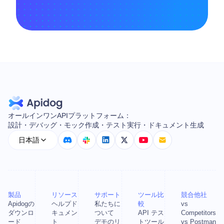
オールインワンAPIプラットフォーム：
設計・デバッグ・モック作成・テスト実行・ドキュメント生成
日本語
製品
リソース
サポート
ツール比
競合他社
Apidogの
ヘルプド
私たちに
較
vs
ダウンロ
キュメン
ついて
API テス
Competitors
ード
ト
デモのリ
トツール
vs Postman