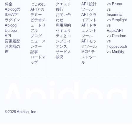
料金
はじめに
クエスト
API 設計
vs Bruno
Apidogの
APIアカ
移行
ツール
vs
IDEAプ
デミー
お問い合
API クラ
Insomnia
ラグイン
ビデオチ
わせ
イアント
vs Stoplight
Apidog
ュートリ
利用規約
API ドキ
vs
Europe
アル
セキュリ
ュメント
RapidAPI
API
ブログ
ティとコ
ツール
vs Readme
変更履歴
ニュース
ンプライ
API モッ
vs
お客様の
レター
アンス
クツール
Hoppscotch
声
記事
サービス
MCP テ
vs Mintlify
ロードマ
状況
ストツー
ップ
ル
©
2026
Apidog, Inc.