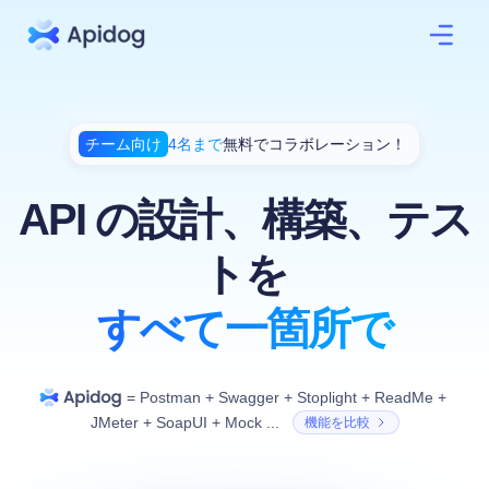
チーム向け
4名まで
無料でコラボレーション！
API の設計、構築、テス
トを
すべて一箇所で
=
Postman
+
Swagger
+
Stoplight
+
ReadMe
+
JMeter
+
SoapUI
+
Mock ...
機能を比較