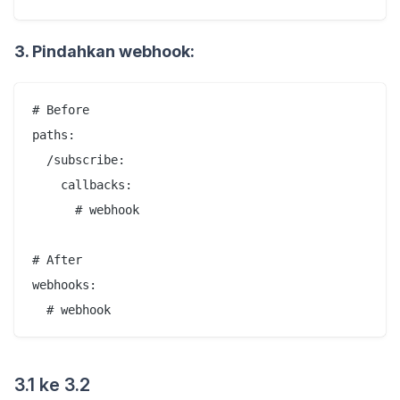
3. Pindahkan webhook:
# Before

paths:

  /subscribe:

    callbacks:

      # webhook

# After

webhooks:

3.1 ke 3.2