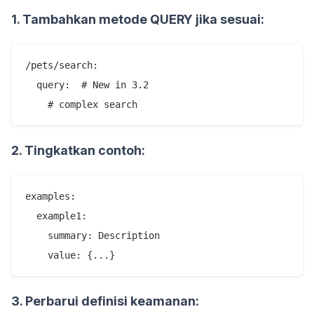
1. Tambahkan metode QUERY jika sesuai:
/pets/search:

  query:  # New in 3.2

2. Tingkatkan contoh:
examples:

  example1:

    summary: Description

3. Perbarui definisi keamanan: