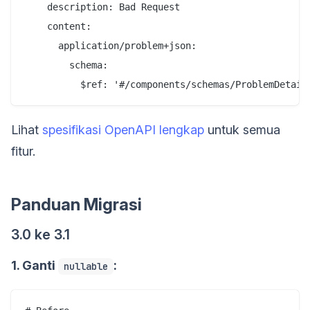
    description: Bad Request

    content:

      application/problem+json:

        schema:

Lihat
spesifikasi OpenAPI lengkap
untuk semua
fitur.
Panduan Migrasi
3.0 ke 3.1
1. Ganti
:
nullable