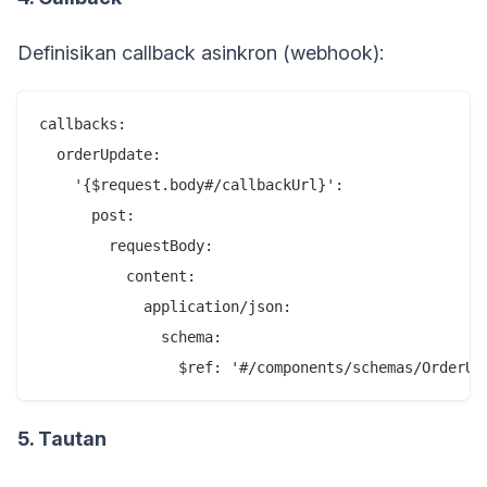
Definisikan callback asinkron (webhook):
callbacks:

  orderUpdate:

    '{$request.body#/callbackUrl}':

      post:

        requestBody:

          content:

            application/json:

              schema:

5. Tautan