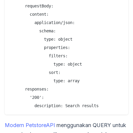
      requestBody:

        content:

          application/json:

            schema:

              type: object

              properties:

                filters:

                  type: object

                sort:

                  type: array

      responses:

        '200':

Modern PetstoreAPI
menggunakan QUERY untuk