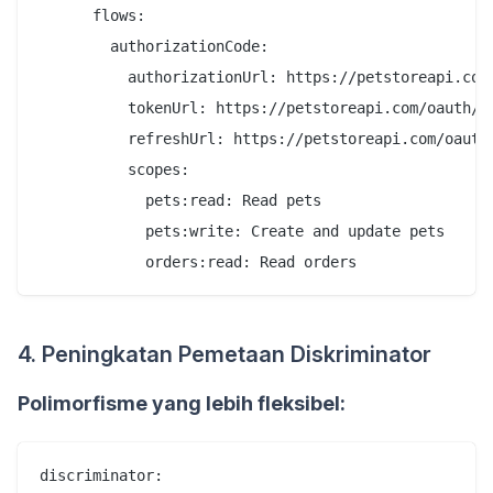
      flows:

        authorizationCode:

          authorizationUrl: https://petstoreapi.com/
          tokenUrl: https://petstoreapi.com/oauth/to
          refreshUrl: https://petstoreapi.com/oauth/
          scopes:

            pets:read: Read pets

            pets:write: Create and update pets

4. Peningkatan Pemetaan Diskriminator
Polimorfisme yang lebih fleksibel:
discriminator:
