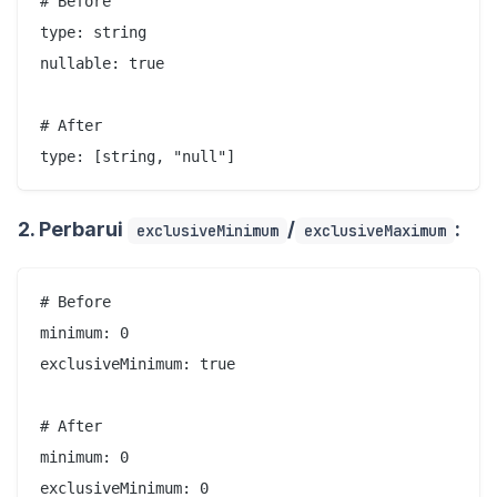
# Before

type: string

nullable: true

# After

2. Perbarui
/
:
exclusiveMinimum
exclusiveMaximum
# Before

minimum: 0

exclusiveMinimum: true

# After

minimum: 0
