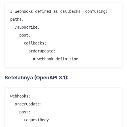
# Webhooks defined as callbacks (confusing)

paths:

  /subscribe:

    post:

      callbacks:

        orderUpdate:

Setelahnya (OpenAPI 3.1):
webhooks:

  orderUpdate:

    post:

      requestBody:
