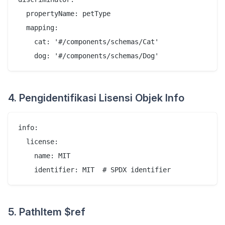
  propertyName: petType

  mapping:

    cat: '#/components/schemas/Cat'

4. Pengidentifikasi Lisensi Objek Info
info:

  license:

    name: MIT

5. PathItem $ref