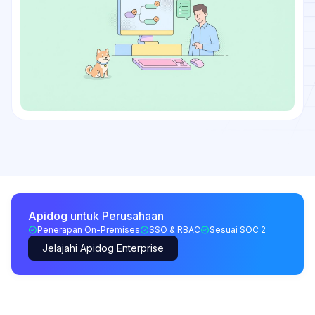
Apidog untuk Perusahaan
Penerapan On-Premises
SSO & RBAC
Sesuai SOC 2
Jelajahi Apidog Enterprise