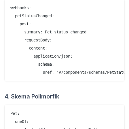
webhooks:

  petStatusChanged:

    post:

      summary: Pet status changed

      requestBody:

        content:

          application/json:

            schema:

4. Skema Polimorfik
Pet:

  oneOf:
