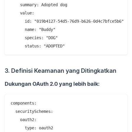
    summary: Adopted dog

    value:

      id: "019b4127-54d5-76d9-b626-0d4c7bfce5b6"

      name: "Buddy"

      species: "DOG"

3. Definisi Keamanan yang Ditingkatkan
Dukungan OAuth 2.0 yang lebih baik:
components:

  securitySchemes:

    oauth2:

      type: oauth2
