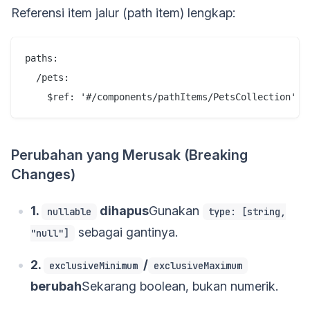
Referensi item jalur (path item) lengkap:
paths:

  /pets:

Perubahan yang Merusak (Breaking
Changes)
1.
dihapus
Gunakan
nullable
type: [string,
sebagai gantinya.
"null"]
2.
/
exclusiveMinimum
exclusiveMaximum
berubah
Sekarang boolean, bukan numerik.