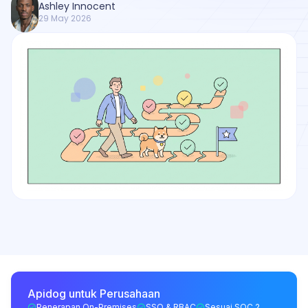
Ashley Innocent
29 May 2026
Apidog untuk Perusahaan
Penerapan On-Premises
SSO & RBAC
Sesuai SOC 2