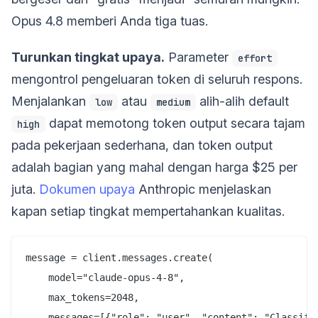
Opus 4.8 memberi Anda tiga tuas.
Turunkan tingkat upaya.
Parameter
effort
mengontrol pengeluaran token di seluruh respons.
Menjalankan
atau
alih-alih default
low
medium
dapat memotong token output secara tajam
high
pada pekerjaan sederhana, dan token output
adalah bagian yang mahal dengan harga $25 per
juta.
Dokumen upaya
Anthropic menjelaskan
kapan setiap tingkat mempertahankan kualitas.
message = client.messages.create(

    model="claude-opus-4-8",

    max_tokens=2048,

    messages=[{"role": "user", "content": "Classify 