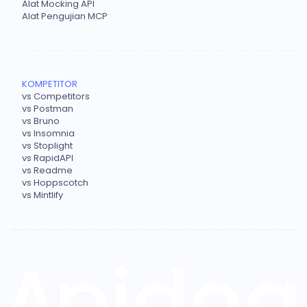
Alat Mocking API
Alat Pengujian MCP
KOMPETITOR
vs Competitors
vs Postman
vs Bruno
vs Insomnia
vs Stoplight
vs RapidAPI
vs Readme
vs Hoppscotch
vs Mintlify