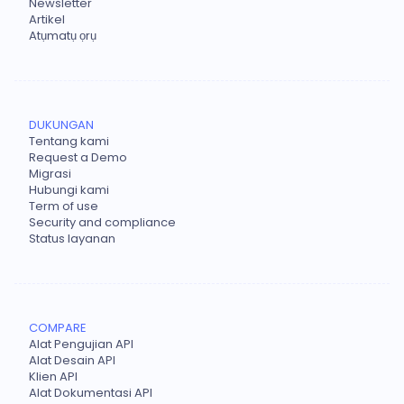
Newsletter
Artikel
Atụmatụ ọrụ
DUKUNGAN
Tentang kami
Request a Demo
Migrasi
Hubungi kami
Term of use
Security and compliance
Status layanan
COMPARE
Alat Pengujian API
Alat Desain API
Klien API
Alat Dokumentasi API