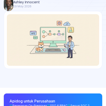
Ashley Innocent
29 May 2026
Apidog untuk Perusahaan
Penerapan On-Premises
SSO & RBAC
Sesuai SOC 2