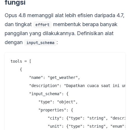
fungsi
Opus 4.8 memanggil alat lebih efisien daripada 4.7,
dan tingkat
membentuk berapa banyak
effort
panggilan yang dilakukannya. Definisikan alat
dengan
:
input_schema
tools = [

    {

        "name": "get_weather",

        "description": "Dapatkan cuaca saat ini untu
        "input_schema": {

            "type": "object",

            "properties": {

                "city": {"type": "string", "descript
                "unit": {"type": "string", "enum": [