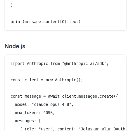
)

Node.js
import Anthropic from "@anthropic-ai/sdk";

const client = new Anthropic();

const message = await client.messages.create({

  model: "claude-opus-4-8",

  max_tokens: 4096,

  messages: [

    { role: "user", content: "Jelaskan alur OAuth 2.