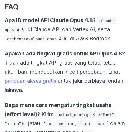
FAQ
Apa ID model API Claude Opus 4.8?
claude-
di Claude API dan Vertex AI, serta
opus-4-8
di AWS Bedrock.
anthropic.claude-opus-4-8
Apakah ada tingkat gratis untuk API Opus 4.8?
Tidak ada tingkat API gratis yang tetap, tetapi
akun baru mendapatkan kredit percobaan. Lihat
panduan akses gratis
untuk jalur berbiaya rendah
lainnya.
Bagaimana cara mengatur tingkat usaha
(effort level)?
Kirim
output_config: {"effort":
(atau
,
,
,
) dalam
"xhigh"}
low
medium
high
max