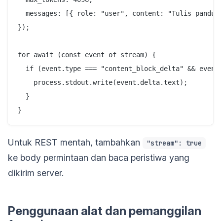
  messages: [{ role: "user", content: "Tulis panduan
});

for await (const event of stream) {

  if (event.type === "content_block_delta" && event.
    process.stdout.write(event.delta.text);

  }

Untuk REST mentah, tambahkan
"stream": true
ke body permintaan dan baca peristiwa yang
dikirim server.
Penggunaan alat dan pemanggilan