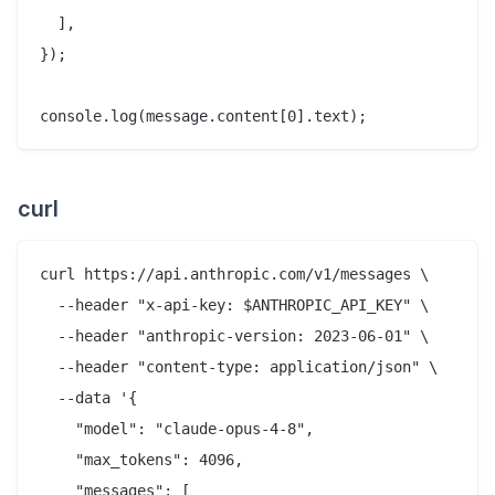
  ],

});

curl
curl https://api.anthropic.com/v1/messages \

  --header "x-api-key: $ANTHROPIC_API_KEY" \

  --header "anthropic-version: 2023-06-01" \

  --header "content-type: application/json" \

  --data '{

    "model": "claude-opus-4-8",

    "max_tokens": 4096,

    "messages": [
