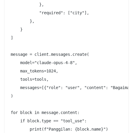
            },

            "required": ["city"],

        },

    }

]

message = client.messages.create(

    model="claude-opus-4-8",

    max_tokens=1024,

    tools=tools,

    messages=[{"role": "user", "content": "Bagaimana
)

for block in message.content:

    if block.type == "tool_use":

        print(f"Panggilan: {block.name}")
