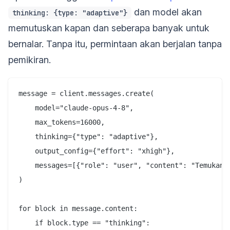
dan model akan
thinking: {type: "adaptive"}
memutuskan kapan dan seberapa banyak untuk
bernalar. Tanpa itu, permintaan akan berjalan tanpa
pemikiran.
message = client.messages.create(

    model="claude-opus-4-8",

    max_tokens=16000,

    thinking={"type": "adaptive"},

    output_config={"effort": "xhigh"},

    messages=[{"role": "user", "content": "Temukan 
)

for block in message.content:

    if block.type == "thinking":
