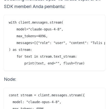
SDK memberi Anda pembantu:
with client.messages.stream(

    model="claude-opus-4-8",

    max_tokens=4096,

    messages=[{"role": "user", "content": "Tulis pan
) as stream:

    for text in stream.text_stream:

Node:
const stream = client.messages.stream({

  model: "claude-opus-4-8",

  max_tokens: 4096,
