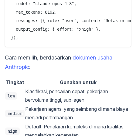
  model: "claude-opus-4-8",

  max_tokens: 8192,

  messages: [{ role: "user", content: "Refaktor modu
  output_config: { effort: "xhigh" },

Cara memilih, berdasarkan
dokumen usaha
Anthropic
:
Tingkat
Gunakan untuk
Klasifikasi, pencarian cepat, pekerjaan
low
bervolume tinggi, sub-agen
Pekerjaan agensi yang seimbang di mana biaya
medium
menjadi pertimbangan
Default. Penalaran kompleks di mana kualitas
high
mengalahkan kecepatan