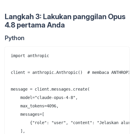
Langkah 3: Lakukan panggilan Opus
4.8 pertama Anda
Python
import anthropic

client = anthropic.Anthropic()  # membaca ANTHROPIC_
message = client.messages.create(

    model="claude-opus-4-8",

    max_tokens=4096,

    messages=[

        {"role": "user", "content": "Jelaskan alur O
    ],
