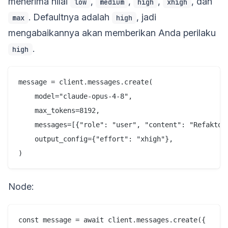
menerima nilai
,
,
,
, dan
low
medium
high
xhigh
. Defaultnya adalah
, jadi
max
high
mengabaikannya akan memberikan Anda perilaku
.
high
message = client.messages.create(

    model="claude-opus-4-8",

    max_tokens=8192,

    messages=[{"role": "user", "content": "Refaktor 
    output_config={"effort": "xhigh"},

Node:
const message = await client.messages.create({
