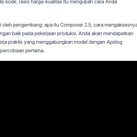
is kode, rasio harga-kualitas itu mengubah cara Anda
ari oleh pengembang: apa itu Composer 2.5, cara mengaksesny
ngan baik pada pekerjaan produksi. Anda akan mendapatkan
r kerja praktis yang menggabungkan model dengan Apidog
a percobaan pertama.