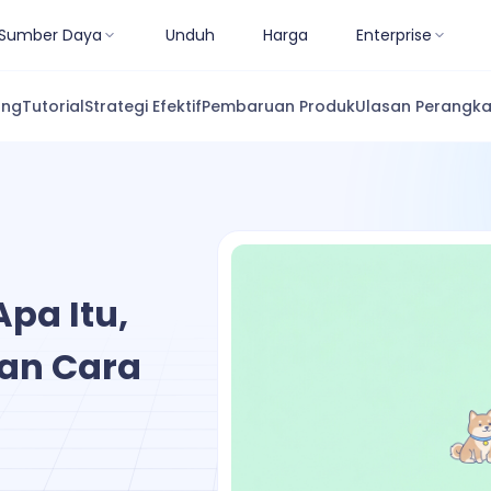
Sumber Daya
Unduh
Harga
Enterprise
ang
Tutorial
Strategi Efektif
Pembaruan Produk
Ulasan Perangka
pa Itu,
an Cara