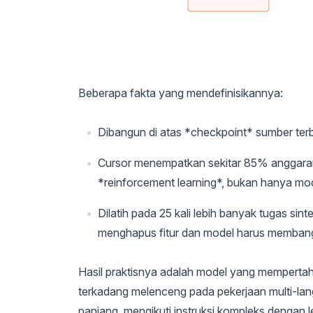
Beberapa fakta yang mendefinisikannya:
Dibangun di atas *checkpoint* sumber te
Cursor menempatkan sekitar 85% anggaran 
*reinforcement learning*, bukan hanya mod
Dilatih pada 25 kali lebih banyak tugas sin
menghapus fitur dan model harus membangu
Hasil praktisnya adalah model yang mempertah
terkadang melenceng pada pekerjaan multi-la
panjang, mengikuti instruksi kompleks dengan 