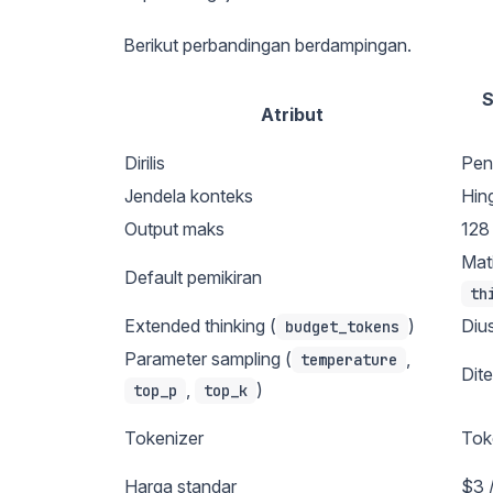
Berikut perbandingan berdampingan.
S
Atribut
Dirilis
Pen
Jendela konteks
Hing
Output maks
128 
Mati
Default pemikiran
th
Extended thinking (
)
Diu
budget_tokens
Parameter sampling (
,
temperature
Dit
,
)
top_p
top_k
Tokenizer
Tok
Harga standar
$3 /