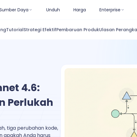
Sumber Daya
Unduh
Harga
Enterprise
ang
Tutorial
Strategi Efektif
Pembaruan Produk
Ulasan Perangka
net 4.6:
n Perlukah
ah, tiga perubahan kode,
an apakah Anda harus