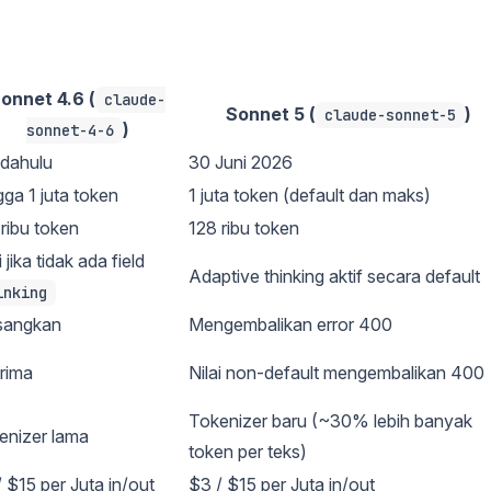
onnet 4.6 (
claude-
Sonnet 5 (
)
claude-sonnet-5
)
sonnet-4-6
dahulu
30 Juni 2026
ga 1 juta token
1 juta token (default dan maks)
ribu token
128 ribu token
 jika tidak ada field
Adaptive thinking aktif secara default
inking
sangkan
Mengembalikan error 400
erima
Nilai non-default mengembalikan 400
Tokenizer baru (~30% lebih banyak
enizer lama
token per teks)
 $15 per Juta in/out
$3 / $15 per Juta in/out