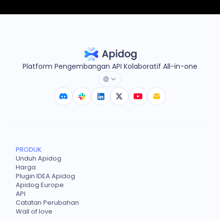
Platform Pengembangan API Kolaboratif All-in-one
PRODUK
Unduh Apidog
Harga
Plugin IDEA Apidog
Apidog Europe
API
Catatan Perubahan
Wall of love