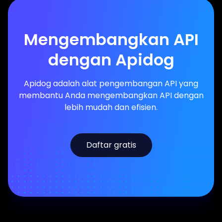
Mengembangkan API
dengan Apidog
Apidog adalah alat pengembangan API yang
membantu Anda mengembangkan API dengan
lebih mudah dan efisien.
Daftar gratis