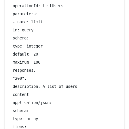
 operationId: listUsers

 parameters:

 - name: limit

 in: query

 schema:

 type: integer

 default: 20

 maximum: 100

 responses:

 "200":

 description: A list of users

 content:

 application/json:

 schema:

 type: array

 items:
