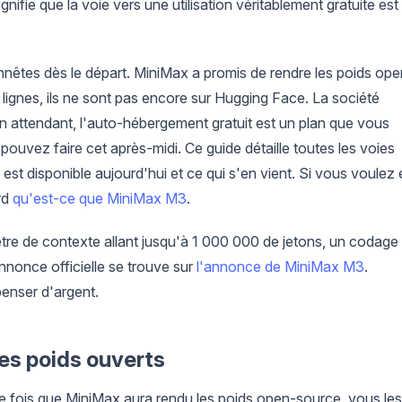
ignifie que la voie vers une utilisation véritablement gratuite est
nnêtes dès le départ. MiniMax a promis de rendre les poids ope
ignes, ils ne sont pas encore sur Hugging Face. La société
. En attendant, l'auto-hébergement gratuit est un plan que vous
uvez faire cet après-midi. Ce guide détaille toutes les voies
est disponible aujourd'hui et ce qui s'en vient. Si vous voulez 
rd
qu'est-ce que MiniMax M3
.
être de contexte allant jusqu'à 1 000 000 de jetons, un codage
nnonce officielle se trouve sur
l'annonce de MiniMax M3
.
enser d'argent.
es poids ouverts
Une fois que MiniMax aura rendu les poids open-source, vous les