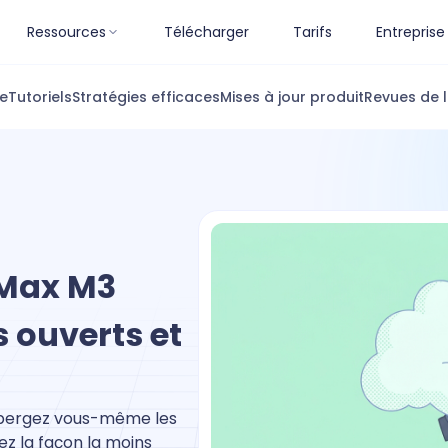
Ressources
Télécharger
Tarifs
Entreprise
ue
Tutoriels
Stratégies efficaces
Mises à jour produit
Revues de l
iMax M3
 ouverts et
ébergez vous-même les
vez la façon la moins