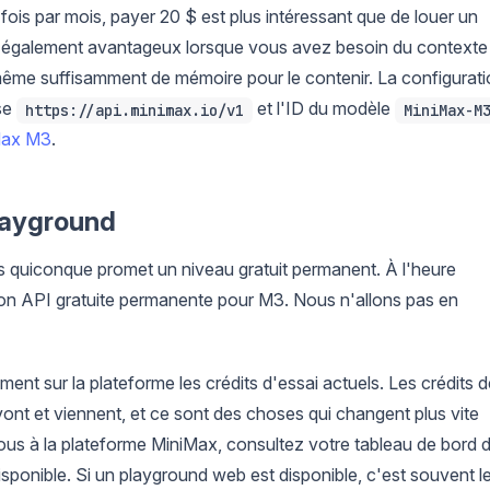
 fois par mois, payer 20 $ est plus intéressant que de louer un
est également avantageux lorsque vous avez besoin du contexte
-même suffisamment de mémoire pour le contenir. La configurat
ase
et l'ID du modèle
https://api.minimax.io/v1
MiniMax-M
iMax M3
.
playground
rs quiconque promet un niveau gratuit permanent. À l'heure
ion API gratuite permanente pour M3. Nous n'allons pas en
ment sur la plateforme les crédits d'essai actuels. Les crédits 
nt et viennent, et ce sont des choses qui changent plus vite
vous à la plateforme MiniMax, consultez votre tableau de bord 
disponible. Si un playground web est disponible, c'est souvent l