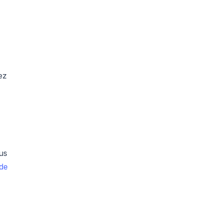
ez
ous
de