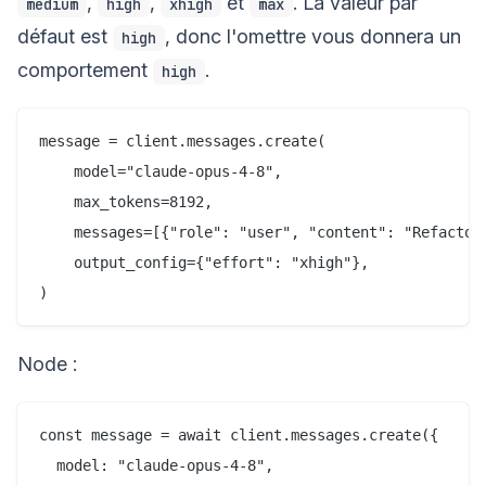
,
,
et
. La valeur par
medium
high
xhigh
max
défaut est
, donc l'omettre vous donnera un
high
comportement
.
high
message = client.messages.create(

    model="claude-opus-4-8",

    max_tokens=8192,

    messages=[{"role": "user", "content": "Refactor 
    output_config={"effort": "xhigh"},

Node :
const message = await client.messages.create({

  model: "claude-opus-4-8",
