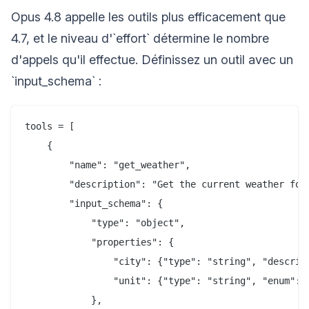
Opus 4.8 appelle les outils plus efficacement que
4.7, et le niveau d'`effort` détermine le nombre
d'appels qu'il effectue. Définissez un outil avec un
`input_schema` :
tools = [

    {

        "name": "get_weather",

        "description": "Get the current weather for 
        "input_schema": {

            "type": "object",

            "properties": {

                "city": {"type": "string", "descript
                "unit": {"type": "string", "enum": [
            },
