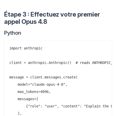
Étape 3 : Effectuez votre premier
appel Opus 4.8
Python
import anthropic

client = anthropic.Anthropic()  # reads ANTHROPIC_AP
message = client.messages.create(

    model="claude-opus-4-8",

    max_tokens=4096,

    messages=[

        {"role": "user", "content": "Explain the OAu
    ],
