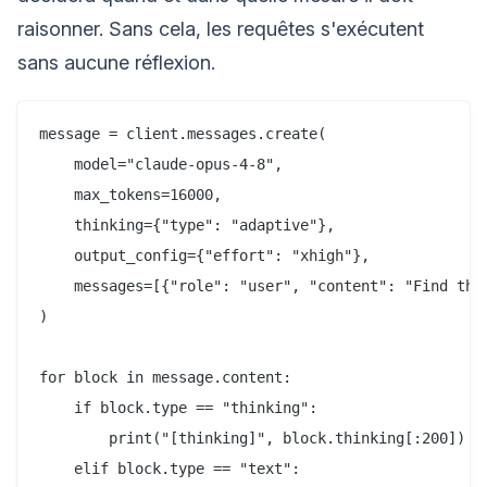
raisonner. Sans cela, les requêtes s'exécutent
sans aucune réflexion.
message = client.messages.create(

    model="claude-opus-4-8",

    max_tokens=16000,

    thinking={"type": "adaptive"},

    output_config={"effort": "xhigh"},

    messages=[{"role": "user", "content": "Find the 
)

for block in message.content:

    if block.type == "thinking":

        print("[thinking]", block.thinking[:200])

    elif block.type == "text":
