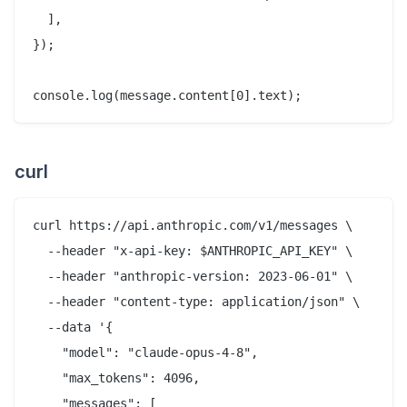
  ],

});

curl
curl https://api.anthropic.com/v1/messages \

  --header "x-api-key: $ANTHROPIC_API_KEY" \

  --header "anthropic-version: 2023-06-01" \

  --header "content-type: application/json" \

  --data '{

    "model": "claude-opus-4-8",

    "max_tokens": 4096,

    "messages": [
