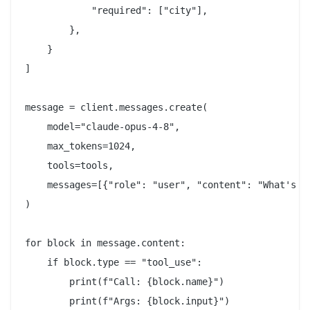
            "required": ["city"],

        },

    }

]

message = client.messages.create(

    model="claude-opus-4-8",

    max_tokens=1024,

    tools=tools,

    messages=[{"role": "user", "content": "What's th
)

for block in message.content:

    if block.type == "tool_use":

        print(f"Call: {block.name}")
