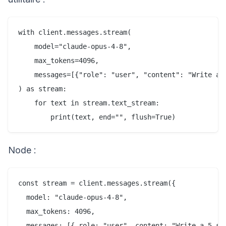
with client.messages.stream(

    model="claude-opus-4-8",

    max_tokens=4096,

    messages=[{"role": "user", "content": "Write a 5
) as stream:

    for text in stream.text_stream:

Node :
const stream = client.messages.stream({

  model: "claude-opus-4-8",

  max_tokens: 4096,

  messages: [{ role: "user", content: "Write a 5-ste