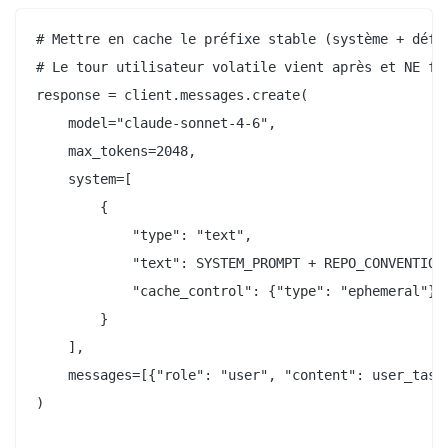
# Mettre en cache le préfixe stable (système + défin
# Le tour utilisateur volatile vient après et NE fai
response = client.messages.create(

    model="claude-sonnet-4-6",

    max_tokens=2048,

    system=[

        {

            "type": "text",

            "text": SYSTEM_PROMPT + REPO_CONVENTIONS
            "cache_control": {"type": "ephemeral"}, 
        }

    ],

    messages=[{"role": "user", "content": user_task}
)
