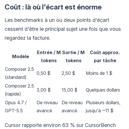
Coût : là où l'écart est énorme
Les benchmarks à un ou deux points d'écart
cessent d'être le principal sujet une fois que vous
regardez la facture.
Entrée / M
Sortie / M
Coût approx.
Modèle
tokens
tokens
par tâche
Composer 2.5
0,50 $
2,50 $
Moins de 1 $
(standard)
Composer 2.5
3,00 $
15,00 $
Quelques dollars
(rapide)
Opus 4.7 /
De niveau
De niveau
Plusieurs dollars,
GPT-5.5
avancé
avancé
jusqu'à ~11 $
Cursor rapporte environ 63 % sur CursorBench