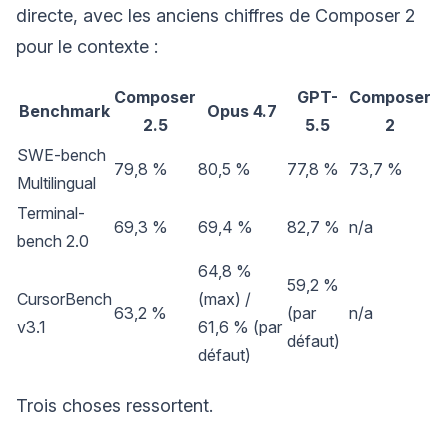
directe, avec les anciens chiffres de Composer 2
pour le contexte :
Composer
GPT-
Composer
Benchmark
Opus 4.7
2.5
5.5
2
SWE-bench
79,8 %
80,5 %
77,8 %
73,7 %
Multilingual
Terminal-
69,3 %
69,4 %
82,7 %
n/a
bench 2.0
64,8 %
59,2 %
CursorBench
(max) /
63,2 %
(par
n/a
v3.1
61,6 % (par
défaut)
défaut)
Trois choses ressortent.