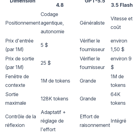
Dimension
GPT-5.5
4.8
3.5 Flash
Codage
Vitesse et
Positionnement
agentique,
Généraliste
coût
autonomie
Prix d'entrée
Vérifier le
environ
5 $
(par 1M)
fournisseur
1,50 $
Prix de sortie
Vérifier le
environ 9
25 $
(par 1M)
fournisseur
$
Fenêtre de
1M de
1M de tokens
Grande
contexte
tokens
Sortie
64K
128K tokens
Grande
maximale
tokens
Adaptatif +
Contrôle de la
Effort de
réglage de
Intégré
réflexion
raisonnement
l'effort