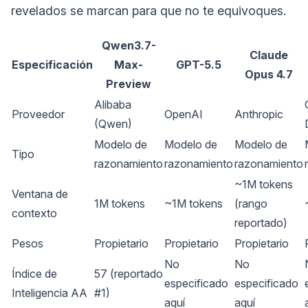
revelados se marcan para que no te equivoques.
Qwen3.7-
Claude
Especificación
Max-
GPT-5.5
Opus 4.7
Preview
Alibaba
Proveedor
OpenAI
Anthropic
(Qwen)
Modelo de
Modelo de
Modelo de
Tipo
razonamiento
razonamiento
razonamiento
~1M tokens
Ventana de
1M tokens
~1M tokens
(rango
contexto
reportado)
Pesos
Propietario
Propietario
Propietario
No
No
Índice de
57 (reportado
especificado
especificado
Inteligencia AA
#1)
aquí
aquí