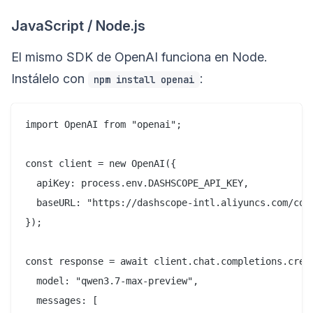
JavaScript / Node.js
El mismo SDK de OpenAI funciona en Node.
Instálelo con
:
npm install openai
import OpenAI from "openai";

const client = new OpenAI({

  apiKey: process.env.DASHSCOPE_API_KEY,

  baseURL: "https://dashscope-intl.aliyuncs.com/comp
});

const response = await client.chat.completions.creat
  model: "qwen3.7-max-preview",

  messages: [
