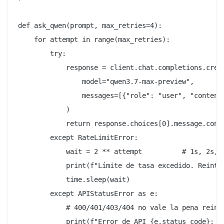
def ask_qwen(prompt, max_retries=4):

    for attempt in range(max_retries):

        try:

            response = client.chat.completions.creat
                model="qwen3.7-max-preview",

                messages=[{"role": "user", "content"
            )

            return response.choices[0].message.conte
        except RateLimitError:

            wait = 2 ** attempt          # 1s, 2s, 4
            print(f"Límite de tasa excedido. Reinten
            time.sleep(wait)

        except APIStatusError as e:

            # 400/401/403/404 no vale la pena reinte
            print(f"Error de API {e.status_code}: {e