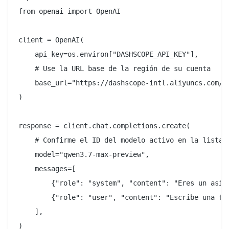
from openai import OpenAI

client = OpenAI(

    api_key=os.environ["DASHSCOPE_API_KEY"],

    # Use la URL base de la región de su cuenta

    base_url="https://dashscope-intl.aliyuncs.com/co
)

response = client.chat.completions.create(

    # Confirme el ID del modelo activo en la lista d
    model="qwen3.7-max-preview",

    messages=[

        {"role": "system", "content": "Eres un asist
        {"role": "user", "content": "Escribe una fun
    ],

)
