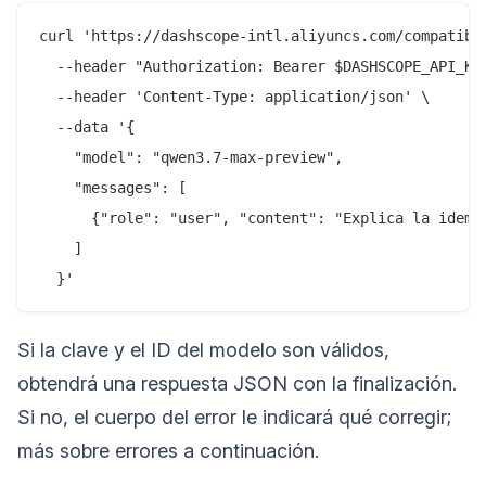
curl 'https://dashscope-intl.aliyuncs.com/compatible
  --header "Authorization: Bearer $DASHSCOPE_API_KEY
  --header 'Content-Type: application/json' \

  --data '{

    "model": "qwen3.7-max-preview",

    "messages": [

      {"role": "user", "content": "Explica la idempo
    ]

Si la clave y el ID del modelo son válidos,
obtendrá una respuesta JSON con la finalización.
Si no, el cuerpo del error le indicará qué corregir;
más sobre errores a continuación.