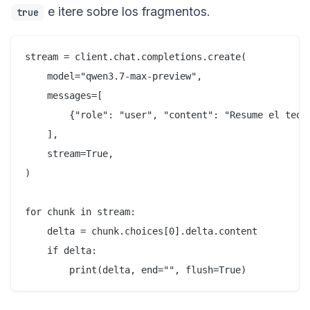
e itere sobre los fragmentos.
true
stream = client.chat.completions.create(

    model="qwen3.7-max-preview",

    messages=[

        {"role": "user", "content": "Resume el teore
    ],

    stream=True,

)

for chunk in stream:

    delta = chunk.choices[0].delta.content

    if delta:
