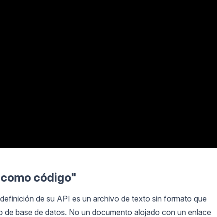
n como código"
definición de su API es un archivo de texto sin formato que
stro de base de datos. No un documento alojado con un enlace