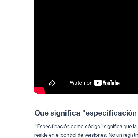
Qué significa "especificació
"Especificación como código" significa que la 
reside en el control de versiones. No un regi