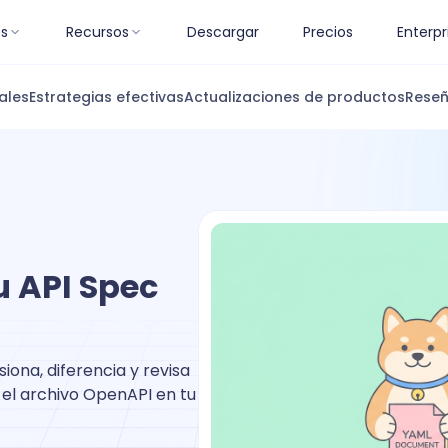
es
Recursos
Descargar
Precios
Enterpr
ales
Estrategias efectivas
Actualizaciones de productos
Reseñ
u API Spec
iona, diferencia y revisa
el archivo OpenAPI en tu