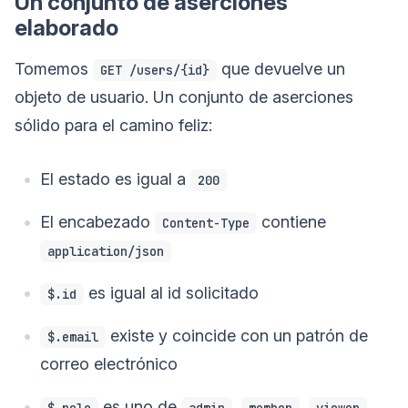
Un conjunto de aserciones
elaborado
Tomemos
que devuelve un
GET /users/{id}
objeto de usuario. Un conjunto de aserciones
sólido para el camino feliz:
El estado es igual a
200
El encabezado
contiene
Content-Type
application/json
es igual al id solicitado
$.id
existe y coincide con un patrón de
$.email
correo electrónico
es uno de
,
,
$.role
admin
member
viewer