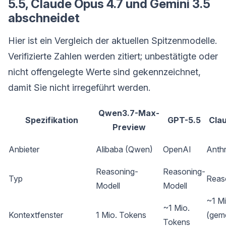
5.5, Claude Opus 4.7 und Gemini 3.5
abschneidet
Hier ist ein Vergleich der aktuellen Spitzenmodelle.
Verifizierte Zahlen werden zitiert; unbestätigte oder
nicht offengelegte Werte sind gekennzeichnet,
damit Sie nicht irregeführt werden.
Qwen3.7-Max-
Spezifikation
GPT-5.5
Cla
Preview
Anbieter
Alibaba (Qwen)
OpenAI
Anth
Reasoning-
Reasoning-
Typ
Reas
Modell
Modell
~1 M
~1 Mio.
Kontextfenster
1 Mio. Tokens
(gem
Tokens