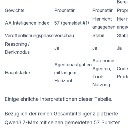
Berei
Gewichte
Proprietär
Proprietär
Propr
Hier nicht
Hier 
AA Intelligence Index
57 (gemeldet #1)
angegeben
ange
Veröffentlichungsphase
Vorschau
Stabil
Stabi
Reasoning /
Ja
Ja
Ja
Denkmodus
Autonome
Agentenaufgaben
Agenten,
Code
Hauptstärke
mit langem
Tool-
Produ
Horizont
Nutzung
Einige ehrliche Interpretationen dieser Tabelle.
Bezüglich der reinen Gesamtintelligenz platzierte
Qwen3.7-Max mit seinen gemeldeten 57 Punkten