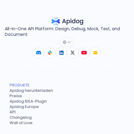
All-in-One API Platform: Design, Debug, Mock, Test, and
Document
PRODUKTE
Apidog herunterladen
Preise
Apidog IDEA-Plugin
Apidog Europe
API
Changelog
Wall of Love