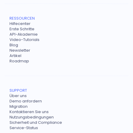
RESSOURCEN
Hilfecenter
Erste Schritte
API-Akademie
Video-Tutorials
Blog
Newsletter
Artikel
Roadmap
SUPPORT
Über uns
Demo anfordern
Migration
Kontaktieren Sie uns
Nutzungsbedingungen
Sicherheit und Compliance
Service-Status