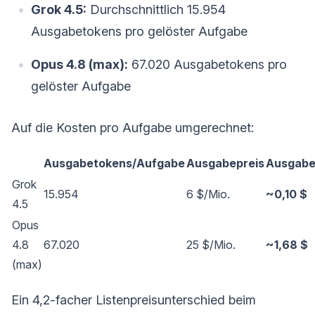
Grok 4.5:
Durchschnittlich 15.954
Ausgabetokens pro gelöster Aufgabe
Opus 4.8 (max):
67.020 Ausgabetokens pro
gelöster Aufgabe
Auf die Kosten pro Aufgabe umgerechnet:
Ausgabetokens/Aufgabe
Ausgabepreis
Ausgabe
Grok
15.954
6 $/Mio.
~0,10 $
4.5
Opus
4.8
67.020
25 $/Mio.
~1,68 $
(max)
Ein 4,2-facher Listenpreisunterschied beim