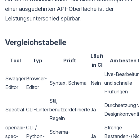
einer ausgedehnten API-Oberfläche ist der
Leistungsunterschied spürbar.
Vergleichstabelle
Läuft
Tool
Typ
Prüft
Am besten 
in CI
Live-Bearbeitu
Swagger
Browser-
Syntax, Schema
Nein
und schnelle
Editor
Editor
Prüfungen
Stil,
Durchsetzung 
Spectral
CLI-Linter
benutzerdefinierte
Ja
Designkonvent
Regeln
openapi-
CLI /
Strenge
Schema-
spec-
Python-
Ja
Bestanden-/Nic