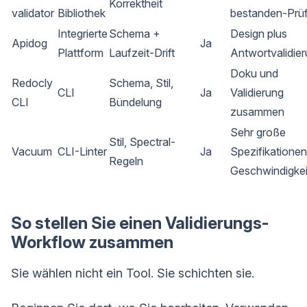
Korrektheit
validator
Bibliothek
bestanden-Prü
Integrierte
Schema +
Design plus
Apidog
Ja
Plattform
Laufzeit-Drift
Antwortvalidie
Doku und
Redocly
Schema, Stil,
CLI
Ja
Validierung
CLI
Bündelung
zusammen
Sehr große
Stil, Spectral-
Vacuum
CLI-Linter
Ja
Spezifikationen
Regeln
Geschwindigkei
So stellen Sie einen Validierungs-
Workflow zusammen
Sie wählen nicht ein Tool. Sie schichten sie.