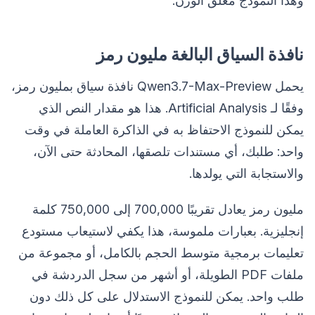
وهذا النموذج مغلق الوزن.
نافذة السياق البالغة مليون رمز
يحمل Qwen3.7-Max-Preview نافذة سياق بمليون رمز،
وفقًا لـ Artificial Analysis. هذا هو مقدار النص الذي
يمكن للنموذج الاحتفاظ به في الذاكرة العاملة في وقت
واحد: طلبك، أي مستندات تلصقها، المحادثة حتى الآن،
والاستجابة التي يولدها.
مليون رمز يعادل تقريبًا 700,000 إلى 750,000 كلمة
إنجليزية. بعبارات ملموسة، هذا يكفي لاستيعاب مستودع
تعليمات برمجية متوسط الحجم بالكامل، أو مجموعة من
ملفات PDF الطويلة، أو أشهر من سجل الدردشة في
طلب واحد. يمكن للنموذج الاستدلال على كل ذلك دون