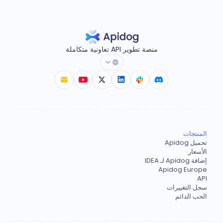
منصة تطوير API تعاونية متكاملة
المنتجات
تحميل Apidog
الأسعار
إضافة Apidog لـ IDEA
Apidog Europe
API
سجل التغييرات
الحب الدائم