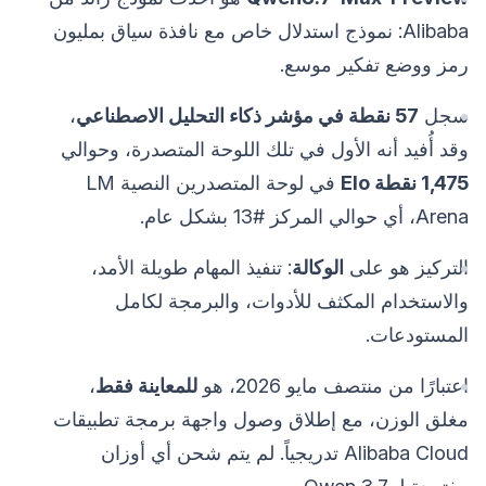
Alibaba: نموذج استدلال خاص مع نافذة سياق بمليون
رمز ووضع تفكير موسع.
سجل
57 نقطة في مؤشر ذكاء التحليل الاصطناعي
،
وقد أُفيد أنه الأول في تلك اللوحة المتصدرة، وحوالي
1,475 نقطة Elo
في لوحة المتصدرين النصية LM
Arena، أي حوالي المركز #13 بشكل عام.
التركيز هو على
الوكالة
: تنفيذ المهام طويلة الأمد،
والاستخدام المكثف للأدوات، والبرمجة لكامل
المستودعات.
اعتبارًا من منتصف مايو 2026، هو
للمعاينة فقط
،
مغلق الوزن، مع إطلاق وصول واجهة برمجة تطبيقات
Alibaba Cloud تدريجياً. لم يتم شحن أي أوزان