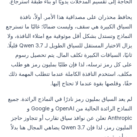
الحاجة إلى تقسيم المدخلات يدويًا أو بناء طبقة استرجاع.
يحافظ محذران على مصداقية هذا الأمر. أولاً، نافذة
السياق الكبيرة هي سقف، وليست ضمانًا؛ غالبًا ما تسترجع
النماذج وتستدل بشكل أقل موثوقية مع امتلاء النافذة، ولا
يزال الاختبار المستقل للسياق الطويل لـ Qwen 3.7 قليلًا.
ثانيًا، السياقات الكبيرة تكلف المال. يتم تحصيل رسوم
على كل رمز ترسله، لذا فإن طلبًا بمليون رمز هو طلب
مكلف. استخدم النافذة الكاملة عندما تتطلب المهمة ذلك
حقًا، وقلصها بقوة عندما لا تحتاج إليها.
لم يعد السياق بمليون رمز نادرًا في النماذج الرائدة. جميع
النماذج الرائدة الحالية من OpenAI و Google و
Anthropic تعلن عن نوافذ سياق تقارب أو تتجاوز حاجز
المليون رمز، لذا فإن Qwen 3.7 يضاهي المجال هنا بدلاً
من أن يقوده.