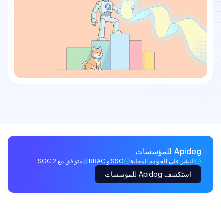
Apidog للمؤسسات
النشر على الخوادم المحلية
SSO و RBAC
متوافق مع SOC 2
استكشف Apidog للمؤسسات