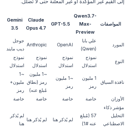
إلى القيم غير المؤكدة أو غير المعلنة حتى لا تُضلل.
Qwen3.7-
Gemini
Claude
المواصفات
Max-
GPT-5.5
3.5
Opus 4.7
Preview
علي بابا
جوجل
المورد
OpenAI
Anthropic
(Qwen)
ديب مايند
نموذج
نموذج
نموذج
نموذج
النوع
استدلال
استدلال
استدلال
استدلال
~1 مليون
~1
1 مليون
~1 مليون
نافذة السياق
رمز (نطاق
مليون+
رمز
رمز
مُبلغ عنه)
رمز
الأوزان
خاصة
خاصة
خاصة
خاصة
مؤشر ذكاء
التحليل
57 (مُبلغ
لم يُذكر
لم يُذكر هنا
لم يُذكر هنا
الاصطناعي
عنه #1)
هنا