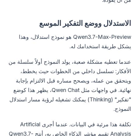
الاستدلال ووضع التفكير الموسع
Qwen3.7-Max-Preview هو نموذج استدلال، وهذا
يشكل طريقة استخدامك له.
عندما تعطيه مشكلة صعبة، يولد النموذج أولاً سلسلة من
الأفكار: تسلسل داخلي من الخطوات حيث يخطط،
ويتحقق من عمله، ويصحح مساره قبل الالتزام بإجابة
نهائية. في واجهات مثل Qwen Chat، يظهر هذا كوضع
"تفكير" (Thinking) يمكنك تشغيله لرؤية مسار استدلال
النموذج.
تكلفة هذا مرئية في البيانات. عندما أجرى Artificial
Analysis تقييم مؤشر الذكاء الخاص به، أنتج Qwen3.7-