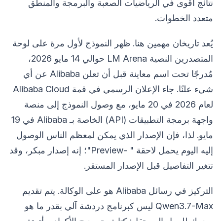
نتائج أقوى في الرياضيات الصعبة والبرمجة والمنطق
متعدد الخطوات.
يُعد تاريخان مهمين هنا. ظهر النموذج لأول مرة على لوحة
المتصدرين النصية LM Arena حوالي 14 مايو 2026،
مُدرجًا تحت اسم معاينة قبل أن تعلن Alibaba عن أي
شيء علنًا. جاء الإعلان الرسمي في قمة Alibaba Cloud
لعام 2026 في 20 مايو، مع وصول النموذج إلى منصة
واجهة برمجة التطبيقات (API) الخاصة بـ Alibaba في 19
مايو. لذا، فإن الإصدار الذي يمكن لمعظم الناس الوصول
إليه اليوم يحمل لاحقة " -Preview"؛ إنه إصدار مبكر، وقد
تتغير التفاصيل قبل الإصدار المستقر.
التركيز في رسائل Alibaba هو على الوكالة. يتم تقديم
Qwen3.7-Max ليس كبرنامج دردشة آلي بقدر ما هو