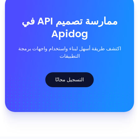
ممارسة تصميم API في
Apidog
اكتشف طريقة أسهل لبناء واستخدام واجهات برمجة
التطبيقات
التسجيل مجانًا