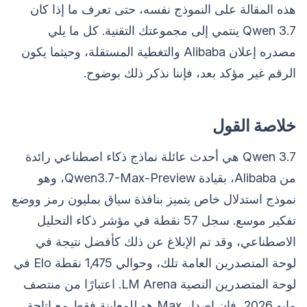
هذه المقالة على النموذج نفسه، حتى تعرف ما إذا كان
Qwen 3.7 ينتمي إلى مجموعتك التقنية. كل ما يلي
مصدره إعلان Alibaba والتغطية المستقلة، وحيثما يكون
الرقم غير مؤكد بعد، فإننا نذكر ذلك بوضوح.
خلاصة القول
Qwen 3.7 هي أحدث عائلة نماذج ذكاء اصطناعي رائدة
من Alibaba، بقيادة Qwen3.7-Max-Preview، وهو
نموذج استدلال خاص يتميز بنافذة سياق بمليون رمز ووضع
تفكير موسع. سجل 57 نقطة في مؤشر ذكاء التحليل
الاصطناعي، وقد تم الإبلاغ عن ذلك كأفضل نتيجة في
لوحة المتصدرين العامة تلك، وحوالي 1,475 نقطة Elo في
لوحة المتصدرين النصية LM Arena. اعتبارًا من منتصف
مايو 2026، فإن إصدار Max هو للمعاينة فقط مع إتاحة