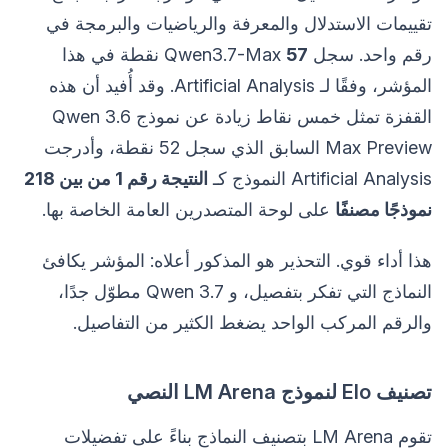
تقييمات الاستدلال والمعرفة والرياضيات والبرمجة في
رقم واحد. سجل Qwen3.7-Max
57
نقطة في هذا
المؤشر، وفقًا لـ Artificial Analysis. وقد أُفيد أن هذه
القفزة تمثل خمس نقاط زيادة عن نموذج Qwen 3.6
Max Preview السابق الذي سجل 52 نقطة، وأدرجت
Artificial Analysis النموذج كـ
النتيجة رقم 1 من بين 218
نموذجًا مصنفًا
على لوحة المتصدرين العامة الخاصة بها.
هذا أداء قوي. التحذير هو المذكور أعلاه: المؤشر يكافئ
النماذج التي تفكر بتفصيل، و Qwen 3.7 مطوّل جدًا،
والرقم المركب الواحد يضغط الكثير من التفاصيل.
تصنيف Elo لنموذج LM Arena النصي
تقوم LM Arena بتصنيف النماذج بناءً على تفضيلات