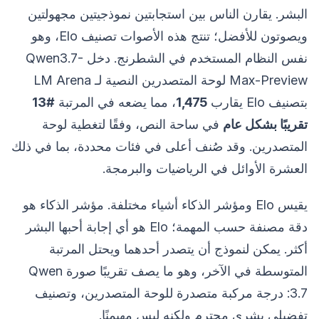
البشر. يقارن الناس بين استجابتين نموذجيتين مجهولتين
ويصوتون للأفضل؛ تنتج هذه الأصوات تصنيف Elo، وهو
نفس النظام المستخدم في الشطرنج. دخل Qwen3.7-
Max-Preview لوحة المتصدرين النصية لـ LM Arena
بتصنيف Elo يقارب
1,475
، مما يضعه في المرتبة
#13
تقريبًا بشكل عام
في ساحة النص، وفقًا لتغطية لوحة
المتصدرين. وقد صُنف أعلى في فئات محددة، بما في ذلك
العشرة الأوائل في الرياضيات والبرمجة.
يقيس Elo ومؤشر الذكاء أشياء مختلفة. مؤشر الذكاء هو
دقة مصنفة حسب المهمة؛ Elo هو أي إجابة أحبها البشر
أكثر. يمكن لنموذج أن يتصدر أحدهما ويحتل المرتبة
المتوسطة في الآخر، وهو ما يصف تقريبًا صورة Qwen
3.7: درجة مركبة متصدرة للوحة المتصدرين، وتصنيف
تفضيلي بشري محترم ولكنه ليس مهيمنًا.