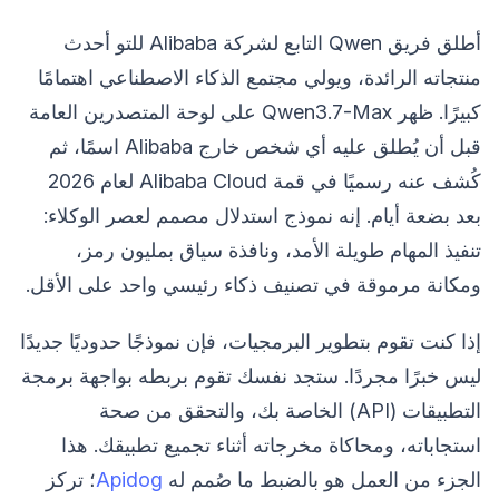
أطلق فريق Qwen التابع لشركة Alibaba للتو أحدث
منتجاته الرائدة، ويولي مجتمع الذكاء الاصطناعي اهتمامًا
كبيرًا. ظهر Qwen3.7-Max على لوحة المتصدرين العامة
قبل أن يُطلق عليه أي شخص خارج Alibaba اسمًا، ثم
كُشف عنه رسميًا في قمة Alibaba Cloud لعام 2026
بعد بضعة أيام. إنه نموذج استدلال مصمم لعصر الوكلاء:
تنفيذ المهام طويلة الأمد، ونافذة سياق بمليون رمز،
ومكانة مرموقة في تصنيف ذكاء رئيسي واحد على الأقل.
إذا كنت تقوم بتطوير البرمجيات، فإن نموذجًا حدوديًا جديدًا
ليس خبرًا مجردًا. ستجد نفسك تقوم بربطه بواجهة برمجة
التطبيقات (API) الخاصة بك، والتحقق من صحة
استجاباته، ومحاكاة مخرجاته أثناء تجميع تطبيقك. هذا
الجزء من العمل هو بالضبط ما صُمم له
Apidog
؛ تركز