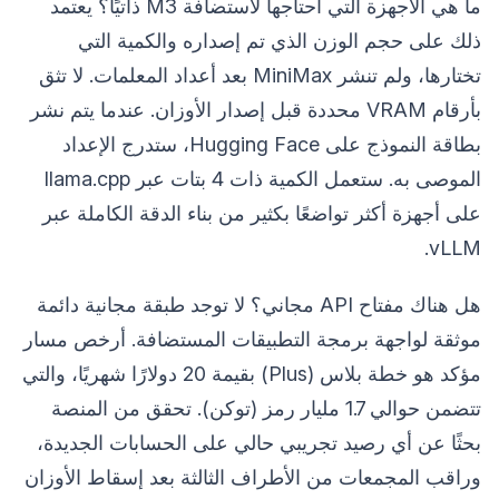
ما هي الأجهزة التي أحتاجها لاستضافة M3 ذاتيًا؟ يعتمد
ذلك على حجم الوزن الذي تم إصداره والكمية التي
تختارها، ولم تنشر MiniMax بعد أعداد المعلمات. لا تثق
بأرقام VRAM محددة قبل إصدار الأوزان. عندما يتم نشر
بطاقة النموذج على Hugging Face، ستدرج الإعداد
الموصى به. ستعمل الكمية ذات 4 بتات عبر llama.cpp
على أجهزة أكثر تواضعًا بكثير من بناء الدقة الكاملة عبر
vLLM.
هل هناك مفتاح API مجاني؟ لا توجد طبقة مجانية دائمة
موثقة لواجهة برمجة التطبيقات المستضافة. أرخص مسار
مؤكد هو خطة بلاس (Plus) بقيمة 20 دولارًا شهريًا، والتي
تتضمن حوالي 1.7 مليار رمز (توكن). تحقق من المنصة
بحثًا عن أي رصيد تجريبي حالي على الحسابات الجديدة،
وراقب المجمعات من الأطراف الثالثة بعد إسقاط الأوزان