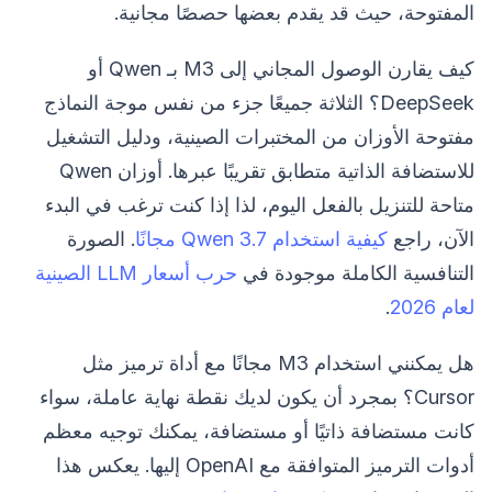
المفتوحة، حيث قد يقدم بعضها حصصًا مجانية.
كيف يقارن الوصول المجاني إلى M3 بـ Qwen أو
DeepSeek؟ الثلاثة جميعًا جزء من نفس موجة النماذج
مفتوحة الأوزان من المختبرات الصينية، ودليل التشغيل
للاستضافة الذاتية متطابق تقريبًا عبرها. أوزان Qwen
متاحة للتنزيل بالفعل اليوم، لذا إذا كنت ترغب في البدء
الآن، راجع
كيفية استخدام Qwen 3.7 مجانًا
. الصورة
التنافسية الكاملة موجودة في
حرب أسعار LLM الصينية
لعام 2026
.
هل يمكنني استخدام M3 مجانًا مع أداة ترميز مثل
Cursor؟ بمجرد أن يكون لديك نقطة نهاية عاملة، سواء
كانت مستضافة ذاتيًا أو مستضافة، يمكنك توجيه معظم
أدوات الترميز المتوافقة مع OpenAI إليها. يعكس هذا