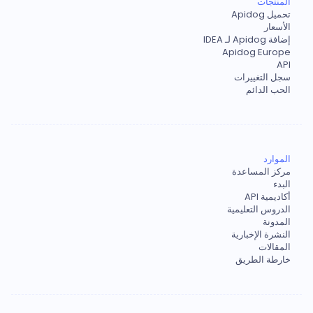
المنتجات
تحميل Apidog
الأسعار
إضافة Apidog لـ IDEA
Apidog Europe
API
سجل التغييرات
الحب الدائم
الموارد
مركز المساعدة
البدء
أكاديمية API
الدروس التعليمية
المدونة
النشرة الإخبارية
المقالات
خارطة الطريق