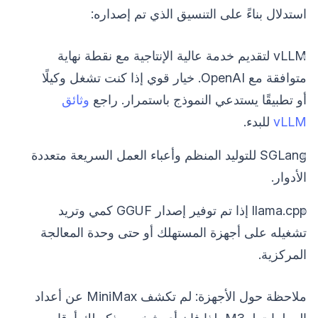
استدلال بناءً على التنسيق الذي تم إصداره:
vLLM لتقديم خدمة عالية الإنتاجية مع نقطة نهاية
متوافقة مع OpenAI. خيار قوي إذا كنت تشغل وكيلًا
أو تطبيقًا يستدعي النموذج باستمرار. راجع
وثائق
vLLM
للبدء.
SGLang للتوليد المنظم وأعباء العمل السريعة متعددة
الأدوار.
llama.cpp إذا تم توفير إصدار GGUF كمي وتريد
تشغيله على أجهزة المستهلك أو حتى وحدة المعالجة
المركزية.
ملاحظة حول الأجهزة: لم تكشف MiniMax عن أعداد