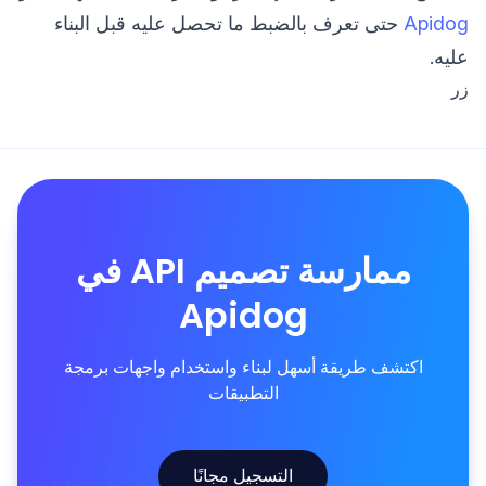
Apidog
حتى تعرف بالضبط ما تحصل عليه قبل البناء
عليه.
زر
ممارسة تصميم API في
Apidog
اكتشف طريقة أسهل لبناء واستخدام واجهات برمجة
التطبيقات
التسجيل مجانًا