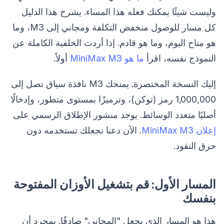
وليست شيئًا يمكنك فعله هذا المساء. يشرح هذا الدليل
كل مسار للوصول منخفض التكلفة ومجاني إلى M3، وما
هو متاح اليوم، وما هو قادم. إذا أردت الخلفية الكاملة عن
النموذج نفسه، اقرأ
ما هو MiniMax M3
أولاً.
إليك النسخة المختصرة. يمنحك M3 نافذة سياق تصل إلى
1,000,000 رمز (توكن)، وترميزًا بمستوى متطور، وإدخالًا
أصليًا متعدد الوسائط. يوجد منشور الإطلاق الرسمي على
إعلان MiniMax M3
. الآن دعنا نجعلك تستخدمه دون
حرق النقود.
المسار الأول: قم بتشغيل الأوزان المفتوحة
بنفسك
هذا هو المسار الذي يجعل "المجاني" صادقًا. بمجرد أن