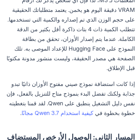
المعلمات لـ M3، لذا فإن أي شخص يذكر لك أرقام
VRAM دقيقة اليوم هو يخمن. يعتمد متطلباتك الحقيقية
على حجم الوزن الذي تم إصداره والكمية التي تستخدمها.
تتطلب الكمية ذات 4 بتات ذاكرة أقل بكثير من الدقة
الكاملة. عندما يتم إصدار الأوزان، تحقق من بطاقة
النموذج على Hugging Face للإعداد الموصى به. تلك
الصفحة هي مصدر الحقيقة، وليست منشور مدونة مكتوبًا
قبل الإطلاق.
إذا كانت استضافة نموذج صيني مفتوح الأوزان ذاتيًا تبدو
جذابة ولكنك تفضل البدء بنموذج متاح للتنزيل بالفعل، فإن
نفس دليل التشغيل ينطبق على Qwen. لقد قمنا بتغطيته
خطوة بخطوة في
كيفية استخدام Qwen 3.7 مجانًا
.
المسار الثاني: الوصول الأرخص المستضاف