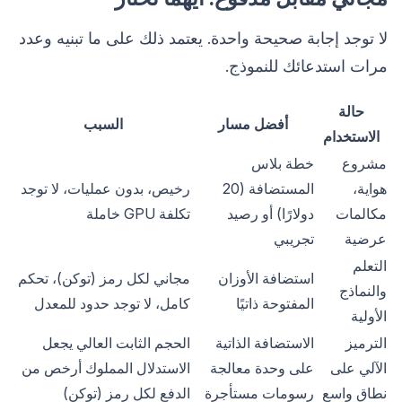
لا توجد إجابة صحيحة واحدة. يعتمد ذلك على ما تبنيه وعدد
مرات استدعائك للنموذج.
حالة
أفضل مسار
السبب
الاستخدام
مشروع
خطة بلاس
هواية،
المستضافة (20
رخيص، بدون عمليات، لا توجد
مكالمات
دولارًا) أو رصيد
تكلفة GPU خاملة
عرضية
تجريبي
التعلم
استضافة الأوزان
مجاني لكل رمز (توكن)، تحكم
والنماذج
المفتوحة ذاتيًا
كامل، لا توجد حدود للمعدل
الأولية
الترميز
الاستضافة الذاتية
الحجم الثابت العالي يجعل
الآلي على
على وحدة معالجة
الاستدلال المملوك أرخص من
نطاق واسع
رسومات مستأجرة
الدفع لكل رمز (توكن)