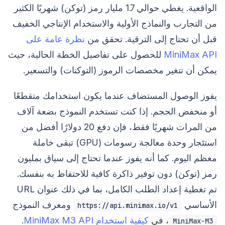
الواقعية. يغطي حوالي 1.7 مليار رمز (توكن) شهريًا الكثير
من التجارب والنماذج الأولية والاستخدام الإنتاجي الخفيف
قبل أن تحتاج إلى الترقية. تحقق من
نظرة عامة على
MiniMax API
للحصول على تفاصيل الخطة الحالية، حيث
يمكن أن تتغير مخصصات الرموز (التوكنات) والتسعير.
يفوز الوصول المستضاف عندما يكون استخدامك متقطعًا
أو منخفض الحجم. إذا كنت تستخدم النموذج بضعة آلاف
من المرات شهريًا فقط، فإن دفع 20 دولارًا أفضل من
استئجار وحدة معالجة رسومات (GPU) تبقى خاملة
معظم اليوم. كما أنه يفوز عندما تحتاج إلى سياق بمليون
رمز (توكن) دون توفير ذاكرة كافية للاحتفاظ به بنفسك.
تم تغطية إعداد الطلب الكامل، بما في ذلك عنوان URL
الأساسي
ومعرف النموذج
https://api.minimax.io/v1
، في
كيفية استخدام MiniMax M3 API
.
MiniMax-M3