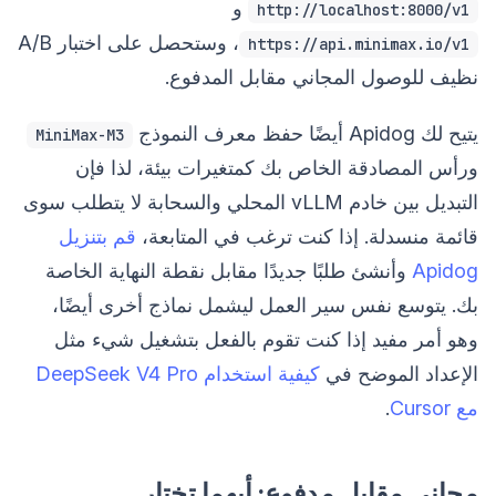
و
http://localhost:8000/v1
، وستحصل على اختبار A/B
https://api.minimax.io/v1
نظيف للوصول المجاني مقابل المدفوع.
يتيح لك Apidog أيضًا حفظ معرف النموذج
MiniMax-M3
ورأس المصادقة الخاص بك كمتغيرات بيئة، لذا فإن
التبديل بين خادم vLLM المحلي والسحابة لا يتطلب سوى
قائمة منسدلة. إذا كنت ترغب في المتابعة،
قم بتنزيل
Apidog
وأنشئ طلبًا جديدًا مقابل نقطة النهاية الخاصة
بك. يتوسع نفس سير العمل ليشمل نماذج أخرى أيضًا،
وهو أمر مفيد إذا كنت تقوم بالفعل بتشغيل شيء مثل
الإعداد الموضح في
كيفية استخدام DeepSeek V4 Pro
مع Cursor
.
مجاني مقابل مدفوع: أيهما تختار