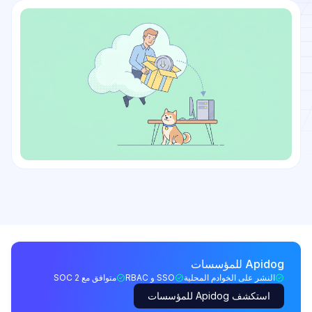
Apidog للمؤسسات
النشر على الخوادم المحلية
SSO و RBAC
متوافق مع SOC 2
استكشف Apidog للمؤسسات