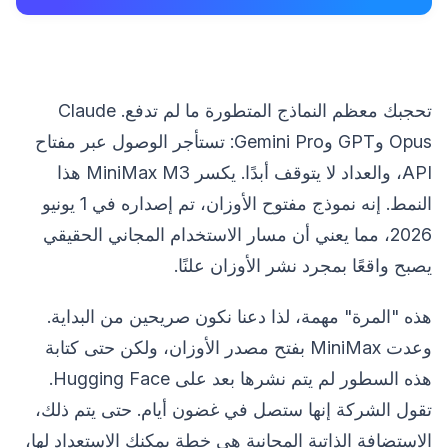
تحجبك معظم النماذج المتطورة ما لم تدفع. Claude
Opus وGPT وGemini Pro: تستأجر الوصول عبر مفتاح
API، والعداد لا يتوقف أبدًا. يكسر MiniMax M3 هذا
النمط. إنه نموذج مفتوح الأوزان، تم إصداره في 1 يونيو
2026، مما يعني أن مسار الاستخدام المجاني الحقيقي
يصبح واقعًا بمجرد نشر الأوزان علنًا.
هذه "المرة" مهمة، لذا دعنا نكون صريحين من البداية.
وعدت MiniMax بفتح مصدر الأوزان، ولكن حتى كتابة
هذه السطور لم يتم نشرها بعد على Hugging Face.
تقول الشركة إنها ستصل في غضون أيام. حتى يتم ذلك،
الاستضافة الذاتية المجانية هي خطة يمكنك الاستعداد لها،