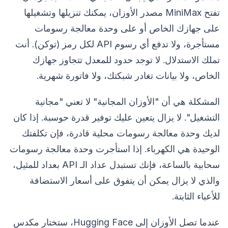
تفتح MiniMax مصدر الأوزان، يمكنك تنزيلها وتشغيلها
على جهازك الخاص أو على وحدة معالجة رسومات
مستأجرة، ولا تدفع أي رسوم API لكل رمز (توكن). أنت
تملك الاستدلال. لا توجد حدود للمعدل تتجاوز جهازك
الخاص، ولا بيانات تغادر شبكتك، ولا فاتورة شهرية.
المشكلة هي أن "الأوزان المجانية" لا تعني "مجانية
التشغيل". لا يزال يتعين عليك توفير قدرة حوسبة. إذا كان
لديك وحدة معالجة رسومات محلية قادرة، فإن تكلفتك
الوحيدة هي الكهرباء. إذا استأجرت وحدة معالجة رسومات
سحابية بالساعة، فإنك تستبدل عداد الـ API بعداد للمثيل،
والذي لا يزال يمكن أن يتفوق على أسعار الاستضافة
للأعباء الثابتة.
عندما تصل الأوزان إلى Hugging Face، ستختار مكدس